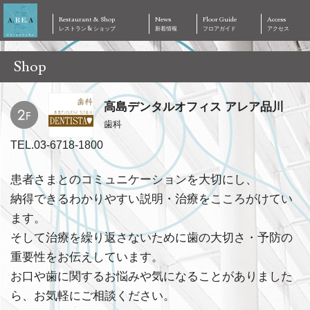
Restaurant & Shop
News
Floor Guide
Access
レストラン & ショップ
新着情報
フロアガイド
アクセス
Shop
高島デンタルオフィス アレア品川
歯科
TEL.03-6718-1800
患者さまとのコミュニケーションを大切にし、
納得できるわかりやすい説明・治療をこころがけてい
ます。
そして治療を繰り返さないために歯の大切さ・予防の
重要性をお伝えしています。
お口や歯に関するお悩みや気になることがありました
ら、お気軽にご相談ください。