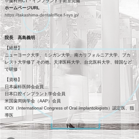
※歯科用CT・インプラント手術室完備
ホームページURL
https://takashima-dentaloffice.f-sys.jp/
院長 高島義明
【経歴】
ニューヨーク大学、ミシガン大学、南カリフォルニア大学、ブカ
レスト大学修了 その他、天津医科大学、台北医科大学、韓国など
で研修
【資格】
日本歯科医師会会員
日本口腔インプラント学会会員
米国歯周病学会（AAP）会員
ICOI（International Congress of Oral Implantologists）認定医、指
導医