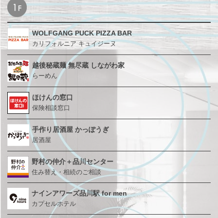
WOLFGANG PUCK PIZZA BAR
カリフォルニア キュイジーヌ
越後秘蔵麺 無尽蔵
しながわ家
らーめん
ほけんの窓口
保険相談窓口
手作り居酒屋 かっぽうぎ
居酒屋
野村の仲介＋品川センター
住み替え・相続のご相談
ナインアワーズ品川駅
for men
カプセルホテル