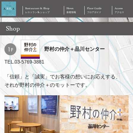
Restaurant & Shop
News
Floor Guide
Access
レストラン & ショップ
新着情報
フロアガイド
アクセス
Shop
野村の仲介＋品川センター
TEL.03-5769-3881
「信頼」と「誠実」でお客様の想いにお応えする、
それが野村の仲介＋のモットーです。