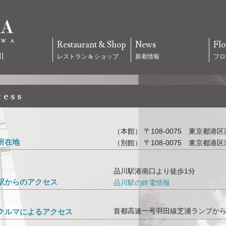
Restaurant & Shop
News
Flo
レストラン & ショップ
新着情報
フロ
cess
（本館） 〒108-0075 東京都港
所在地
（別館） 〒108-0075 東京都港
品川駅港南口より徒歩1分
駅からのアクセス
品川駅の終電情報
首都高速一号羽田線芝浦ランプから
クルマによるアクセス