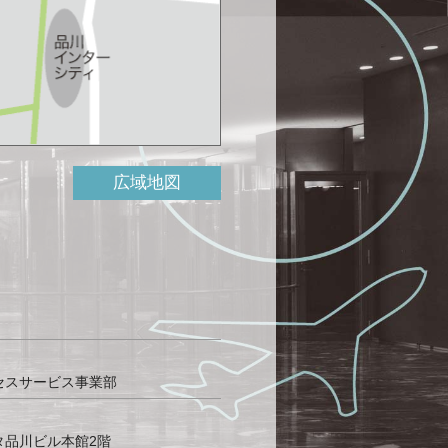
広域地図
セスサービス事業部
タ品川ビル本館2階