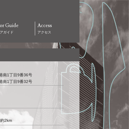
or Guide
Access
アガイド
アクセス
区港南1丁目9番36号
区港南1丁目9番32号
約2km