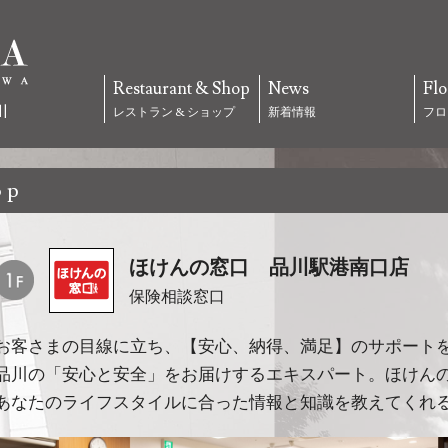
Restaurant & Shop
News
Flo
レストラン & ショップ
新着情報
フロ
op
ほけんの窓口 品川駅港南口店
保険相談窓口
お客さまの目線に立ち、【安心、納得、満足】のサポート
品川の「安心と安全」をお届けするエキスパート。ほけん
あなたのライフスタイルに合った情報と知識を教えてくれ