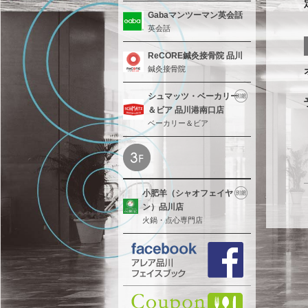
Gabaマンツーマン英会話
英会話
ReCORE鍼灸接骨院 品川
鍼灸接骨院
シュマッツ・ベーカリー
＆ビア 品川港南口店
ベーカリー＆ビア
小肥羊（シャオフェイヤ
ン）品川店
火鍋・点心専門店