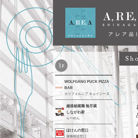
Sh
WOLFGANG PUCK PIZZA
BAR
カリフォルニア キュイジーヌ
越後秘蔵麺 無尽蔵
しながわ家
らーめん
ほけんの窓口
保険相談窓口