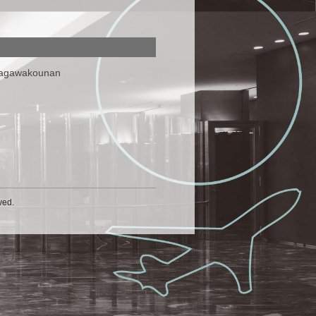
nagawakounan
ved.