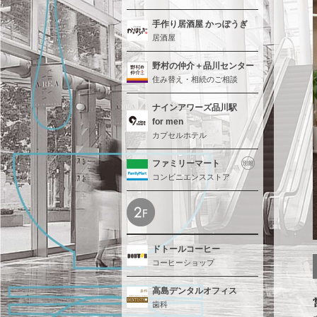
手作り居酒屋 かっぽうぎ
居酒屋
野村の仲介＋品川センター
住み替え・相続のご相談
ナインアワーズ品川駅
for men
カプセルホテル
ファミリーマート
コンビニエンスストア
ドトールコーヒー
コーヒーショップ
高島デンタルオフィス
歯科